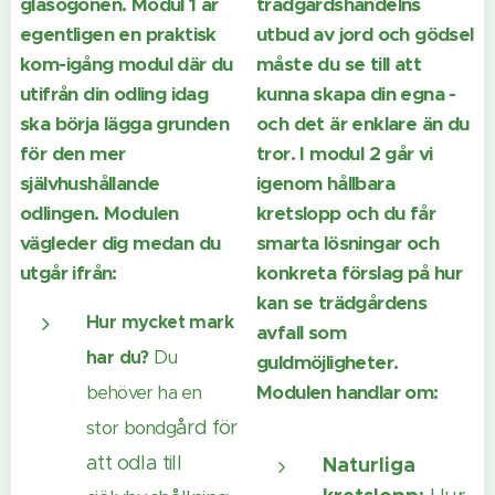
glasögonen. Modul 1 är
trädgårdshandelns
egentligen en praktisk
utbud av jord och gödsel
kom-igång modul där du
måste du se till att
utifrån din odling idag
kunna skapa din egna -
ska börja lägga grunden
och det är enklare än du
för den mer
tror. I modul 2 går vi
självhushållande
igenom hållbara
odlingen. Modulen
kretslopp och du får
vägleder dig medan du
smarta lösningar och
utgår ifrån:
konkreta förslag på hur
kan se trädgårdens
Hur mycket mark
avfall som
har du?
Du
guldmöjligheter.
Modulen handlar om:
behöver ha en
ård för
stor bondg
att odla till
Naturliga