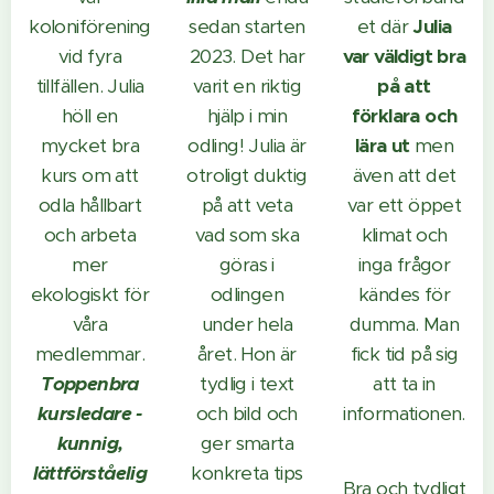
koloniförening
sedan starten
et där
Julia
vid fyra
2023. Det har
var väldigt bra
tillfällen. Julia
varit en riktig
på att
höll en
hjälp i min
förklara och
mycket bra
odling! Julia är
lära ut
men
kurs om att
otroligt duktig
även att det
odla hållbart
på att veta
var ett öppet
och arbeta
vad som ska
klimat och
mer
göras i
inga frågor
ekologiskt för
odlingen
kändes för
våra
under hela
dumma. Man
medlemmar.
året. Hon är
fick tid på sig
Toppenbra
tydlig i text
att ta in
kursledare -
och bild och
informationen.
kunnig,
ger smarta
lättförståelig
konkreta tips
Bra och tydligt