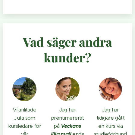
Vad säger andra
kunder?
Vi anlitade
Jag har
Jag har
Julia som
prenumererat
tidigare gått
kursledare för
på
Veckans
en kurs via
vår
lilla mail
enda
studieförbund