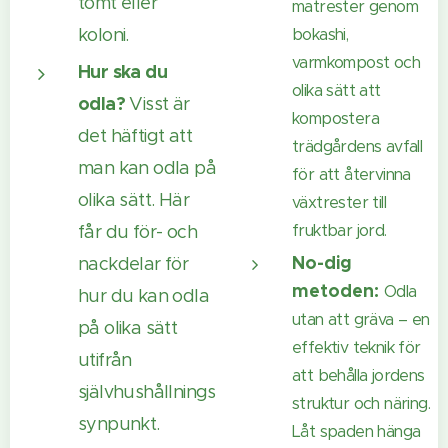
tomt eller
matrester genom
koloni.
bokashi,
varmkompost och
Hur ska du
olika sätt att
odla?
Visst är
kompostera
det häftigt att
trädgårdens avfall
man kan odla på
för att återvinna
olika sätt. Här
växtrester till
fruktbar jord.
får du för- och
No-dig
nackdelar för
metoden:
Odla
hur du kan odla
utan att gräva – en
på olika sätt
effektiv teknik för
utifrån
att behålla jordens
självhushållnings
struktur och näring.
synpunkt.
Låt spaden hänga