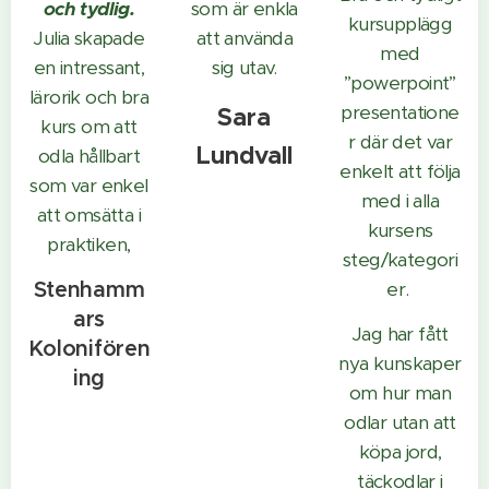
och tydlig.
som är enkla
kursupplägg
Julia skapade
att använda
med
en intressant,
sig utav.
”powerpoint”
lärorik och bra
presentatione
Sara
kurs om att
r där det var
Lundvall
odla hållbart
enkelt att följa
som var enkel
med i alla
att omsätta i
kursens
praktiken,
steg/kategori
Stenhamm
er.
ars
Jag har fått
Kolonifören
nya kunskaper
ing
om hur man
odlar utan att
köpa jord,
täckodlar i