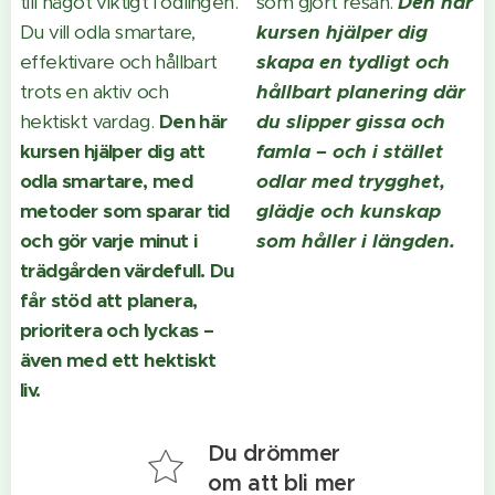
till något viktigt i odlingen.
som gjort resan.
Den här
Du vill odla smartare,
kursen hjälper dig
effektivare och hållbart
skapa en tydligt och
trots en aktiv och
hållbart planering där
hektiskt vardag.
Den här
du slipper gissa och
kursen hjälper dig att
famla – och i stället
odla smartare, med
odlar med trygghet,
metoder som sparar tid
glädje och kunskap
och gör varje minut i
som håller i längden.
trädgården värdefull. Du
får stöd att planera,
prioritera och lyckas –
även med ett hektiskt
liv.
Du drömmer
om att bli mer