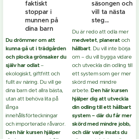
faktiskt
säsongen och
stoppar i
vill ta nästa
munnen på
steg...
dina barn
Du är redo att odla mer
D
u drömmer om att
medvetet
,
planerat
och
kunna gå ut i trädgården
hållbart
. Du vill inte börja
och plocka grönsaker du
om – du vill bygga vidare
själv har odlat
–
och utveckla din odling till
ekologiskt, giftfritt och
ett system som ger mer
fullt av näring. Du vill ge
skörd med mindre
dina barn det allra bästa,
arbete.
Den här kursen
utan att behöva lita på
hjälper dig att utveckla
långa
din odling till ett hållbart
innehållsförteckningar
system – där du får mer
och importerade råvaror.
skörd med mindre jobb,
Den här kursen hjälper
och där varje insats du