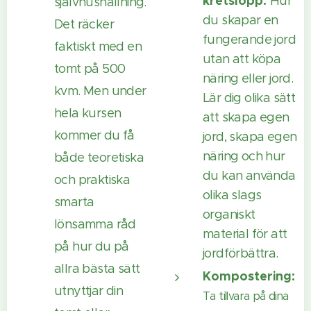
kretslopp:
Hur
självhushållning.
du skapar en
Det räcker
fungerande jord
faktiskt med en
utan att köpa
tomt på 500
näring eller jord.
kvm. Men under
Lär dig olika sätt
hela kursen
att skapa egen
kommer du få
jord, skapa egen
näring och hur
både teoretiska
du kan använda
och praktiska
olika slags
smarta
organiskt
lönsamma råd
material för att
på hur du på
jordförbättra.
allra bästa sätt
Kompostering:
utnyttjar din
Ta tillvara på dina