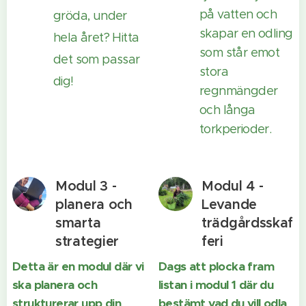
på vatten och
gröda, under
skapar en odling
hela året? Hitta
som står emot
det som passar
stora
dig!
regnmängder
och långa
torkperioder.
Modul 3 -
Modul 4 -
planera och
Levande
smarta
trädgårdsskaf
strategier
feri
Detta är en modul där vi
Dags att plocka fram
ska planera och
listan i modul 1 där du
strukturerar upp din
bestämt vad du vill odla