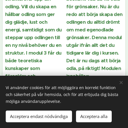
odling. Vill du skapa en
för grönsaker. Nu är du
hållbar odling som ger
redo att börja skapa den
dig glädje, lust och
odlingen du alltid drömt
energi, samtidigt som du
om med egenodlade
steppar upp odlingen till
grönsaker. Denna modul
en ny nivå behöver du en
utgår ifrån allt det du
struktur. I modul 3 får du
tidigare lär dig i kursen.
både teoretiska
Det är nu dags att börja
kunskaper som
odla, på riktigt! Modulen
förenklar och
innehåller:
underlättar för dig i
Vi använder cookies för att möjliggöra en korrekt funktion
Vilka
odlingen. Du får också
och säkerhet på vår hemsida, och för att erbjuda dig bästa
grönsaker ska
praktiska digitala
möjliga användarupplevelse.
du odla?
verktyg och listor.
Val av
Modulen innehåller:
grödor som ger
Acceptera endast nödvändiga
Acceptera alla
mest näring och
Odlingskalender: