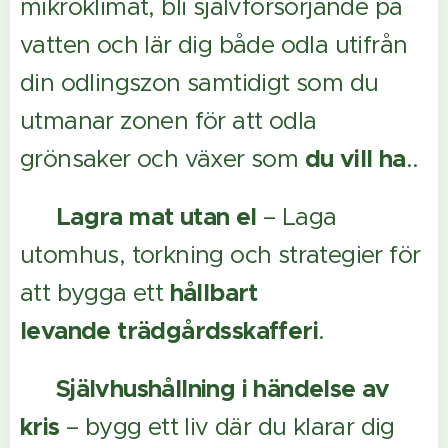
mikroklimat, bli självförsörjande på
vatten och lär dig både odla utifrån
din odlingszon samtidigt som du
utmanar zonen för att odla
grönsaker och växer som
du
vill ha
..
✔️
Lagra mat utan el
– Laga
utomhus, torkning och strategier för
att bygga ett
hållbart
levande
trädgårdsskafferi
.
✔️
Självhushållning i händelse av
kris
– bygg ett liv där du klarar dig