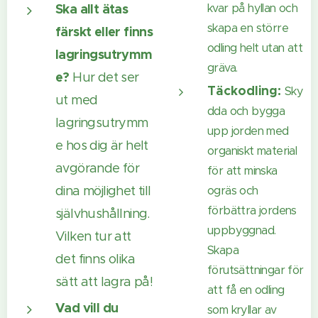
Ska allt ätas
kvar på hyllan och
skapa en större
färskt eller finns
odling helt utan att
lagringsutrymm
gräva.
e?
Hur det ser
Täckodling:
Sky
ut med
dda och bygga
lagringsutrymm
upp jorden med
e hos dig är helt
organiskt material
avgörande för
för att minska
dina möjlighet till
ogräs och
förbättra jordens
självhushållning.
uppbyggnad.
Vilken tur att
Skapa
det finns olika
förutsättningar för
sätt att lagra på!
att få en odling
Vad vill du
som kryllar av